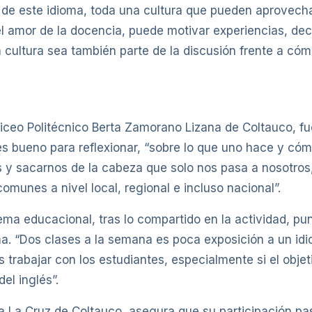
 de este idioma, toda una cultura que pueden aprovecha
 amor de la docencia, puede motivar experiencias, dec
a cultura sea también parte de la discusión frente a c
Liceo Politécnico Berta Zamorano Lizana de Coltauco, fue
es bueno para reflexionar, “sobre lo que uno hace y có
s y sacarnos de la cabeza que solo nos pasa a nosotros,
munes a nivel local, regional e incluso nacional”.
ema educacional, tras lo compartido en la actividad, pun
ma. “Dos clases a la semana es poca exposición a un id
trabajar con los estudiantes, especialmente si el obje
el inglés”.
a La Cruz de Coltauco, asegura que su participación pa