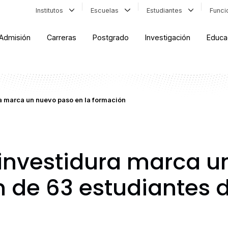
Institutos
Escuelas
Estudiantes
Func
Admisión
Carreras
Postgrado
Investigación
Educa
a marca un nuevo paso en la formación
investidura marca u
 de 63 estudiantes d