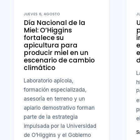
JUEVES 6, AGOSTO
J
Día Nacional de la
U
Miel: O’Higgins
fortalece su
i
apicultura para
producir miel en un
e
escenario de cambio
d
climático
L
Laboratorio apícola,
h
formación especializada,
P
asesoría en terreno y un
e
apiario demostrativo forman
p
parte de la estrategia
e
impulsada por la Universidad
S
de O’Higgins y el Gobierno