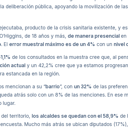
 la deliberación pública, apoyando la movilización de l
ecutaba, producto de la crisis sanitaria existente, y es
O’Higgins, de 18 años y más,
de manera presencial
en
o
. El
error muestral máximo es de un 4%
con un
nivel
51,1%
de los consultados en la muestra cree que, al pens
ción actual
y un 42,2% cree que ya estamos progresand
tra estancada en la región.
os mencionan a su “
barrio
”, con
un 32%
de las preferenci
e queda atrás solo con un 8% de las menciones. En ese
o lugar.
el territorio,
los alcaldes se quedan con el 58,9%
de 
 encuesta. Mucho más atrás se ubican diputados (17%),