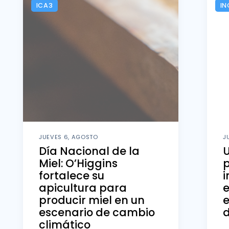
ICA3
IN
JUEVES 6, AGOSTO
J
Día Nacional de la
U
Miel: O’Higgins
fortalece su
i
apicultura para
producir miel en un
e
escenario de cambio
d
climático