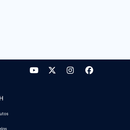
H
tutos
elas