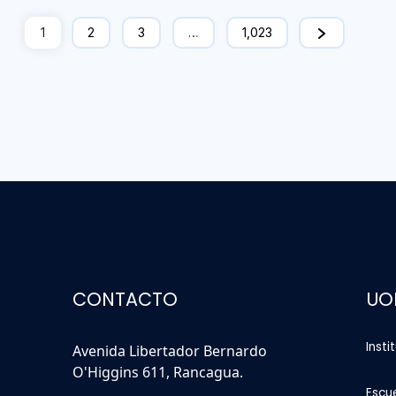
1
2
3
…
1,023
CONTACTO
UO
Insti
Avenida Libertador Bernardo
O'Higgins 611, Rancagua.
Escu