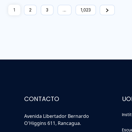
1
2
3
…
1,023
CONTACTO
UO
Insti
Avenida Libertador Bernardo
O'Higgins 611, Rancagua.
Escu