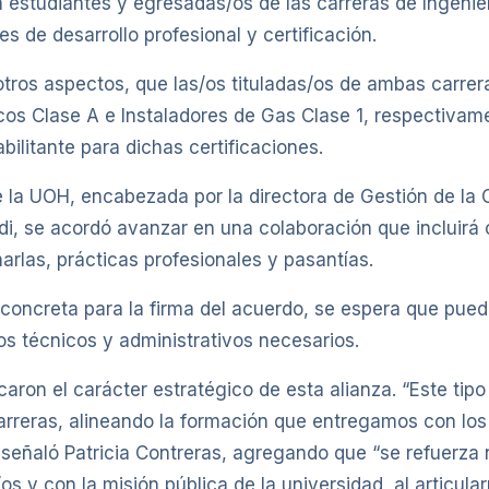
estudiantes y egresadas/os de las carreras de Ingeniería 
de desarrollo profesional y certificación.
otros aspectos, que las/os tituladas/os de ambas carre
icos Clase A e Instaladores de Gas Clase 1, respectivam
litante para dichas certificaciones.
la UOH, encabezada por la directora de Gestión de la Ca
ndi, se acordó avanzar en una colaboración que incluirá 
arlas, prácticas profesionales y pasantías.
oncreta para la firma del acuerdo, se espera que pueda
os técnicos y administrativos necesarios.
aron el carácter estratégico de esta alianza. “Este ti
carreras, alineando la formación que entregamos con los
”, señaló Patricia Contreras, agregando que “se refuerz
s y con la misión pública de la universidad, al articul