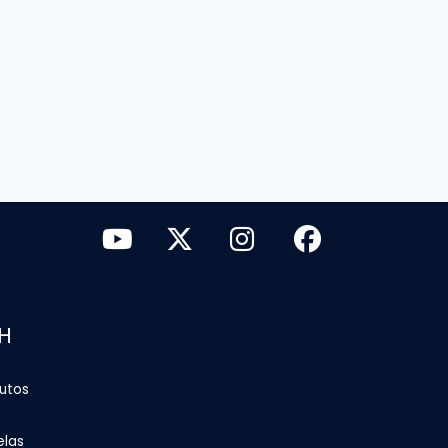
H
tutos
elas