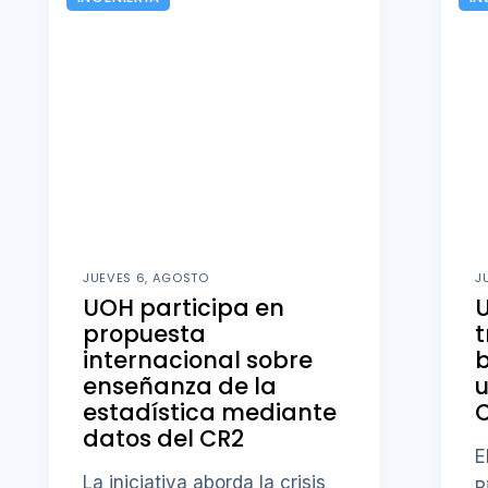
JUEVES 6, AGOSTO
J
UOH participa en
U
propuesta
t
internacional sobre
b
enseñanza de la
u
estadística mediante
datos del CR2
E
La iniciativa aborda la crisis