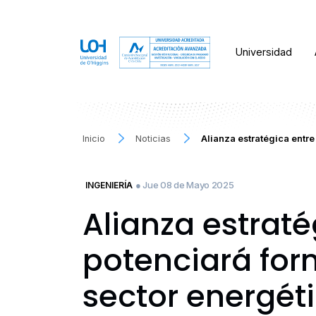
Universidad
Inicio
Noticias
Alianza estratégica entr
● Jue 08 de Mayo 2025
INGENIERÍA
Alianza estraté
potenciará form
sector energét