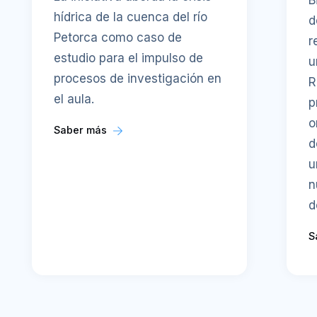
B
hídrica de la cuenca del río
d
Petorca como caso de
r
estudio para el impulso de
u
procesos de investigación en
R
el aula.
p
o
Saber más
d
u
n
d
S