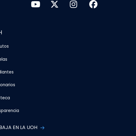
H
tutos
elas
diantes
ionarios
oteca
sparencia
BAJA EN LA UOH