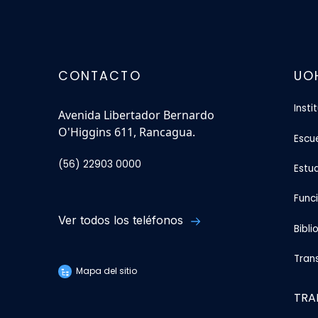
CONTACTO
UO
Insti
Avenida Libertador Bernardo
O'Higgins 611, Rancagua.
Escu
(56) 22903 0000
Estu
Func
Ver todos los teléfonos
Bibli
Tran
Mapa del sitio
TRA