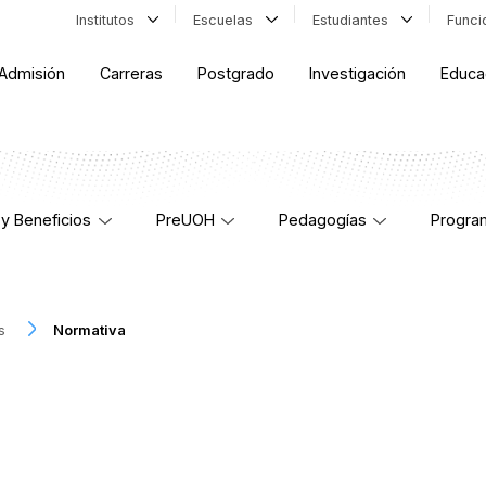
Institutos
Escuelas
Estudiantes
Func
Admisión
Carreras
Postgrado
Investigación
Educa
y Beneficios
PreUOH
Pedagogías
Progra
s
Normativa