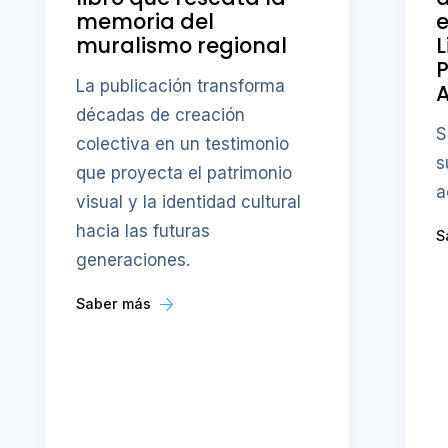
memoria del
e
muralismo regional
L
P
La publicación transforma
A
décadas de creación
S
colectiva en un testimonio
s
que proyecta el patrimonio
a
visual y la identidad cultural
hacia las futuras
S
generaciones.
Saber más