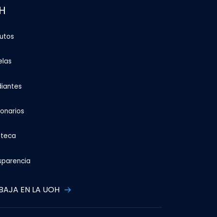
H
tutos
elas
diantes
ionarios
oteca
sparencia
BAJA EN LA UOH