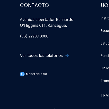
CONTACTO
UO
Insti
Avenida Libertador Bernardo
O'Higgins 611, Rancagua.
Escu
(56) 22903 0000
Estu
Ver todos los teléfonos
Func
Bibli
Mapa del sitio
Tran
TRA