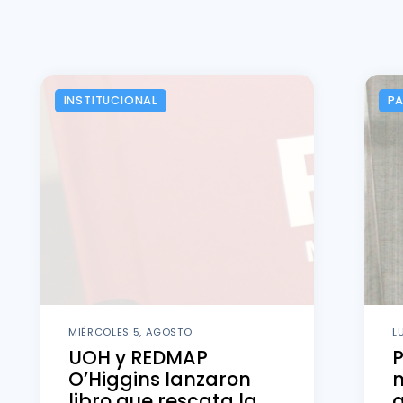
INSTITUCIONAL
P
MIÉRCOLES 5, AGOSTO
L
UOH y REDMAP
O’Higgins lanzaron
m
libro que rescata la