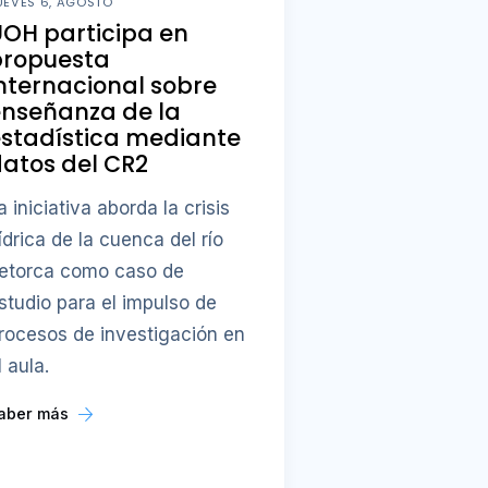
UEVES 6, AGOSTO
OH participa en
propuesta
nternacional sobre
enseñanza de la
stadística mediante
atos del CR2
a iniciativa aborda la crisis
ídrica de la cuenca del río
etorca como caso de
studio para el impulso de
rocesos de investigación en
l aula.
aber más