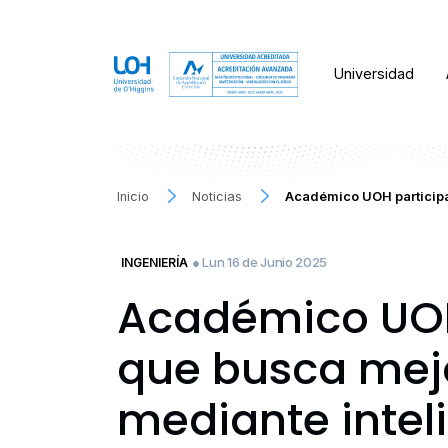
Universidad
Inicio
Noticias
Académico UOH participa
● Lun 16 de Junio 2025
INGENIERÍA
Académico UOH
que busca mejo
mediante inteli