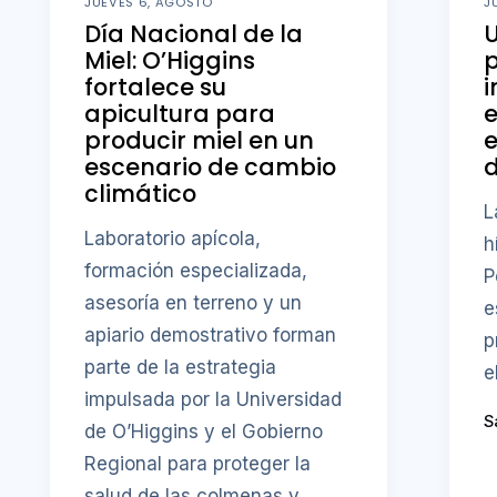
JUEVES 6, AGOSTO
J
Día Nacional de la
U
Miel: O’Higgins
fortalece su
i
apicultura para
producir miel en un
e
escenario de cambio
d
climático
L
Laboratorio apícola,
h
formación especializada,
P
asesoría en terreno y un
e
apiario demostrativo forman
p
parte de la estrategia
e
impulsada por la Universidad
S
de O’Higgins y el Gobierno
Regional para proteger la
salud de las colmenas y