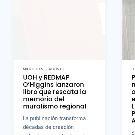
MIÉRCOLES 5, AGOSTO
L
UOH y REDMAP
O’Higgins lanzaron
m
libro que rescata la
memoria del
e
muralismo regional
L
P
La publicación transforma
A
décadas de creación
S