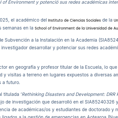
l of Environment y potenció sus redes académicas inter
2025, el académico del
de la
Instituto de Ciencias Sociales
Un
eis semanas en la
School of Environment de la Universidad de A
 de Subvención a la Instalación en la Academia (SIA852
al investigador desarrollar y potenciar sus redes acadé
ctor en geografía y profesor titular de la Escuela, lo q
d y visitas a terreno en lugares expuestos a diversas 
 a futuro.
 titulada ‘
Rethinking Disasters and Development: DRR Po
bajo de investigación que desarrolló en el SIA85240326 y
sencia de académicas/os y estudiantes de doctorado y m
s ligados a la gestión de emergencias en Aotearoa (Nue