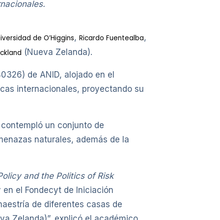
nacionales.
,
,
iversidad de O’Higgins
Ricardo Fuentealba
(Nueva Zelanda).
uckland
40326) de ANID, alojado en el
micas internacionales, proyectando su
ue contempló un conjunto de
amenazas naturales, además de la
licy and the Politics of Risk
 en el Fondecyt de Iniciación
aestría de diferentes casas de
va Zelanda)”, explicó el académico