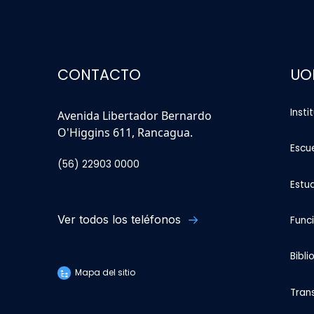
CONTACTO
UO
Insti
Avenida Libertador Bernardo
O'Higgins 611, Rancagua.
Escu
(56) 22903 0000
Estu
Ver todos los teléfonos
Func
Bibli
Mapa del sitio
Tran