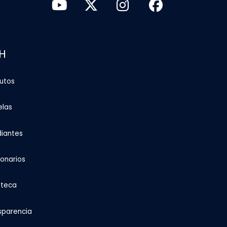
H
tutos
elas
diantes
ionarios
oteca
sparencia