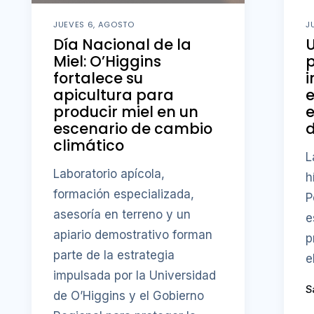
JUEVES 6, AGOSTO
J
Día Nacional de la
U
Miel: O’Higgins
fortalece su
i
apicultura para
producir miel en un
e
escenario de cambio
d
climático
L
Laboratorio apícola,
h
formación especializada,
P
asesoría en terreno y un
e
apiario demostrativo forman
p
parte de la estrategia
e
impulsada por la Universidad
S
de O’Higgins y el Gobierno