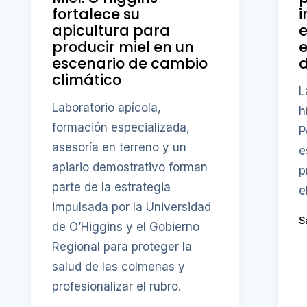
fortalece su
i
apicultura para
producir miel en un
e
escenario de cambio
d
climático
L
Laboratorio apícola,
h
formación especializada,
P
asesoría en terreno y un
e
apiario demostrativo forman
p
parte de la estrategia
e
impulsada por la Universidad
S
de O’Higgins y el Gobierno
Regional para proteger la
salud de las colmenas y
profesionalizar el rubro.