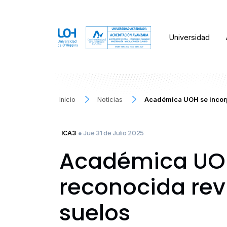
Universidad
Inicio
Noticias
Académica UOH se incorpo
● Jue 31 de Julio 2025
ICA3
Académica UOH
reconocida revi
suelos