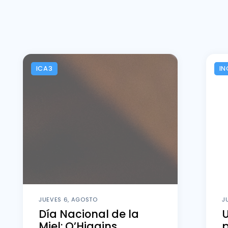
ICA3
IN
JUEVES 6, AGOSTO
J
Día Nacional de la
U
Miel: O’Higgins