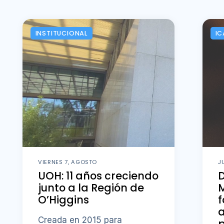
INSTITUCIONAL
IC
VIERNES 7, AGOSTO
J
UOH: 11 años creciendo
D
junto a la Región de
M
O’Higgins
f
a
Creada en 2015 para
p