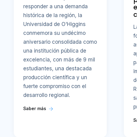
responder a una demanda
c
histórica de la región, la
Universidad de O'Higgins
L
conmemora su undécimo
f
aniversario consolidada como
a
una institución pública de
a
excelencia, con más de 9 mil
p
estudiantes, una destacada
i
producción científica y un
d
fuerte compromiso con el
R
desarrollo regional.
s
p
Saber más
S