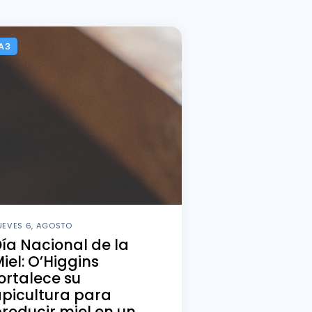
A3
UEVES 6, AGOSTO
ía Nacional de la
iel: O’Higgins
ortalece su
picultura para
roducir miel en un