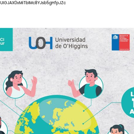
L8bUIGJAX0xMiTbIMc8YJsb5gHfpJZc