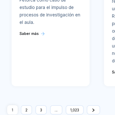
Petorca como caso de
r
estudio para el impulso de
u
procesos de investigación en
R
el aula.
p
o
Saber más
d
u
n
d
S
1
2
3
…
1,023