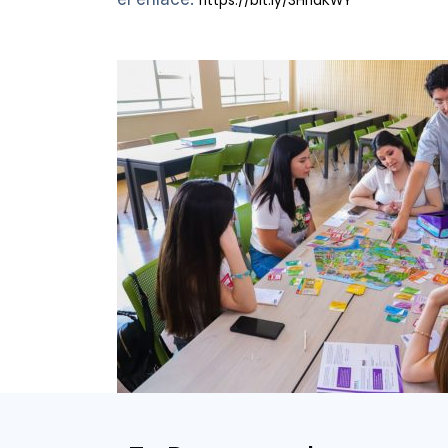
https://bit.ly/3HhaKWY