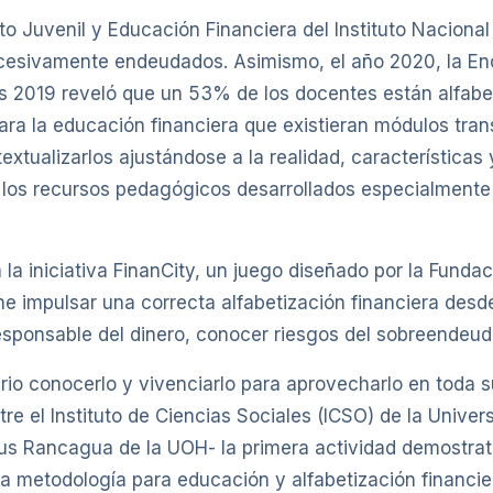
 Juvenil y Educación Financiera del Instituto Nacional
excesivamente endeudados. Asimismo, el año 2020, la En
s 2019 reveló que un 53% de los docentes están alfabe
a la educación financiera que existieran módulos trans
extualizarlos ajustándose a la realidad, características
los recursos pedagógicos desarrollados especialmente p
la iniciativa FinanCity, un juego diseñado por la Fundac
one impulsar una correcta alfabetización financiera des
sponsable del dinero, conocer riesgos del sobreendeuda
io conocerlo y vivenciarlo para aprovecharlo en toda s
re el Instituto de Ciencias Sociales (ICSO) de la Univer
pus Rancagua de la UOH- la primera actividad demostrat
a metodología para educación y alfabetización financiera