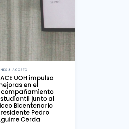
UNES 3, AGOSTO
PACE UOH impulsa
ejoras en el
acompañamiento
studiantil junto al
iceo Bicentenario
residente Pedro
guirre Cerda