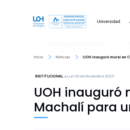
Universidad
Inicio
Noticias
UOH inauguró mural en C
● Lun 06 de Noviembre 2023
INSTITUCIONAL
UOH inauguró m
Machalí para u