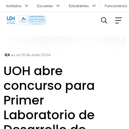
Institutos
Escuelas
Estudiantes
Funcionario
FILTRAR INFORMACIÓN
● Lun 10 de Junio 2024
IEA
UOH abre
concurso para
Primer
Laboratorio de