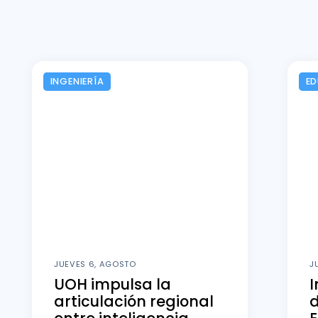
INGENIERÍA
E
JUEVES 6, AGOSTO
J
UOH impulsa la
articulación regional
d