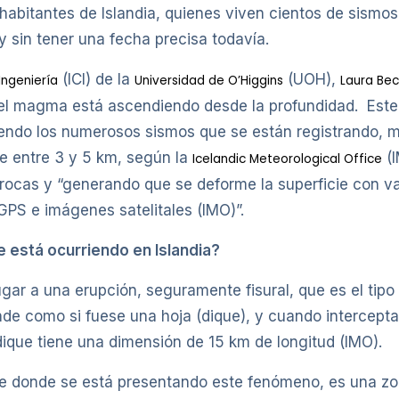
habitantes de Islandia, quienes viven cientos de sismos
 y sin tener una fecha precisa todavía.
(ICI) de la
(UOH),
Ingeniería
Universidad de O’Higgins
Laura Bece
, el magma está ascendiendo desde la profundidad. Est
ciendo los numerosos sismos que se están registrando,
de entre 3 y 5 km, según la
(I
Icelandic Meteorological Office
cas y “generando que se deforme la superficie con va
GPS e imágenes satelitales (IMO)”.
 está ocurriendo en Islandia?
 lugar a una erupción, seguramente fisural, que es el t
nde como si fuese una hoja (dique), y cuando intercepta 
 dique tiene una dimensión de 15 km de longitud (IMO).
e donde se está presentando este fenómeno, es una zo