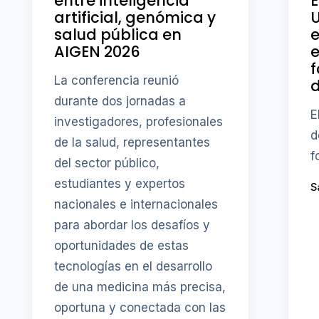
entre inteligencia
E
artificial, genómica y
salud pública en
e
AIGEN 2026
e
f
La conferencia reunió
durante dos jornadas a
E
investigadores, profesionales
d
de la salud, representantes
f
del sector público,
estudiantes y expertos
S
nacionales e internacionales
para abordar los desafíos y
oportunidades de estas
tecnologías en el desarrollo
de una medicina más precisa,
oportuna y conectada con las