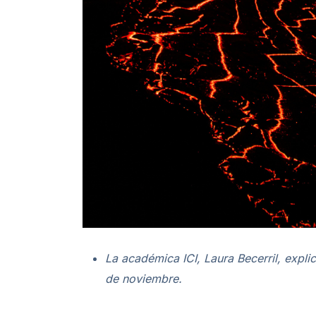
La académica ICI, Laura Becerril, expli
de noviembre.