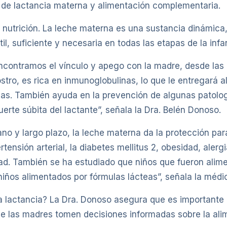
a de lactancia materna y alimentación complementaria.
a nutrición. La leche materna es una sustancia dinámica
il, suficiente y necesaria en todas las etapas de la infa
encontramos el vínculo y apego con la madre, desde las 
stro, es rica en inmunoglobulinas, lo que le entregará al
as. También ayuda en la prevención de algunas patolog
uerte súbita del lactante”, señala la Dra. Belén Donoso.
no y largo plazo, la leche materna da la protección p
tensión arterial, la diabetes mellitus 2, obesidad, alerg
d. También se ha estudiado que niños que fueron alim
niños alimentados por fórmulas lácteas”, señala la médic
la lactancia? La Dra. Donoso asegura que es importante 
que las madres tomen decisiones informadas sobre la ali