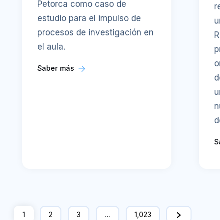
Petorca como caso de
r
estudio para el impulso de
u
procesos de investigación en
R
el aula.
p
o
Saber más
d
u
n
d
S
1
2
3
…
1,023