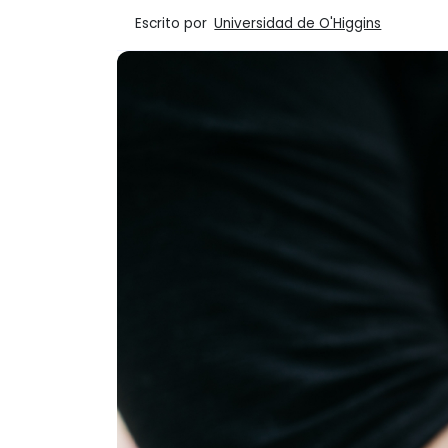
Escrito por
Universidad de O'Higgins