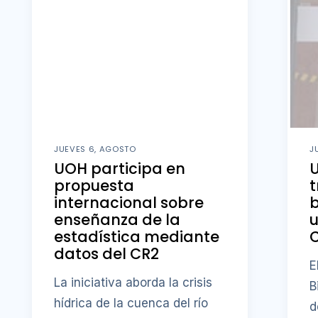
JUEVES 6, AGOSTO
J
UOH participa en
U
propuesta
t
internacional sobre
b
enseñanza de la
u
estadística mediante
datos del CR2
E
La iniciativa aborda la crisis
B
hídrica de la cuenca del río
d