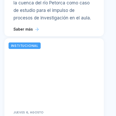
JUEVES 6, AGOSTO
UOH liderará el trabajo de
las bibliotecas universitarias
del CRUCH
El jefe de la Unidad de Bibliotecas de
la Universidad de O’Higgins, Bernardo
Rojas, representará a las
universidades del Consejo de Rectoras
y Rectores, promoviendo iniciativas
orientadas a fortalecer el desarrollo de