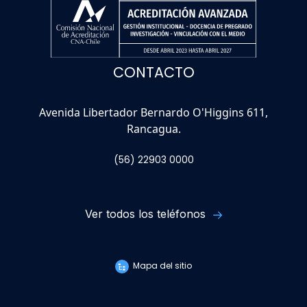
Ver todos los teléfonos
Mapa del sitio
TRABAJA EN LA UOH
Campus Rancagua
Campus Colchagua
Avenida Libertador
Ruta I-90. KM 3, San
Bernardo O'Higgins 611,
Fernando.
Rancagua.