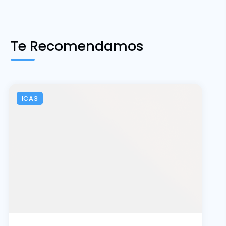
JUEVES 6, AGOSTO
Día Nacional de la Miel:
O’Higgins fortalece su
apicultura para producir
miel en un escenario de
cambio climático
Laboratorio apícola, formación
especializada, asesoría en terreno y
un apiario demostrativo forman parte
de la estrategia impulsada por la