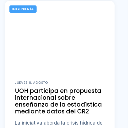
JUEVES 6, AGOSTO
UOH participa en propuesta
internacional sobre
enseñanza de la estadística
mediante datos del CR2
La iniciativa aborda la crisis hídrica de
la cuenca del río Petorca como caso
de estudio para el impulso de
procesos de investigación en el aula.
Saber más
INSTITUCIONAL