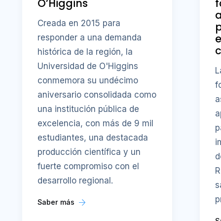
O’Higgins
f
a
Creada en 2015 para
p
responder a una demanda
c
histórica de la región, la
Universidad de O'Higgins
L
conmemora su undécimo
f
aniversario consolidada como
a
una institución pública de
a
excelencia, con más de 9 mil
p
estudiantes, una destacada
i
producción científica y un
d
fuerte compromiso con el
R
desarrollo regional.
s
p
Saber más
S