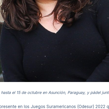
hasta el 15 de octubre en Asunción, Paraguay, y pádel junto
 presente en los Juegos Suramericanos (Odesur) 2022 q