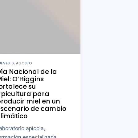
UEVES 6, AGOSTO
ía Nacional de la
iel: O’Higgins
ortalece su
picultura para
roducir miel en un
escenario de cambio
limático
aboratorio apícola,
ormación especializada,