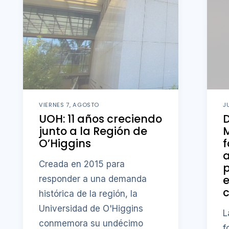
VIERNES 7, AGOSTO
J
UOH: 11 años creciendo
D
junto a la Región de
M
O’Higgins
f
a
Creada en 2015 para
p
responder a una demanda
c
histórica de la región, la
Universidad de O'Higgins
L
conmemora su undécimo
f