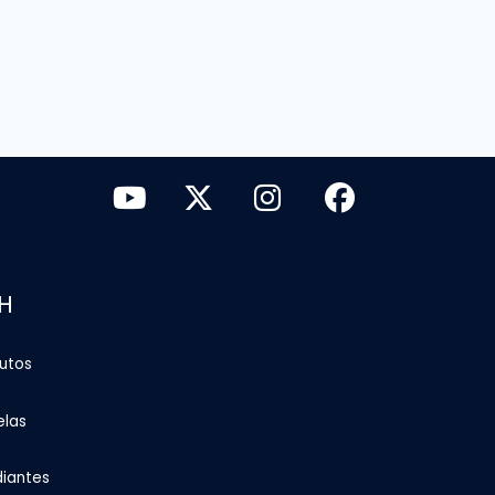
H
tutos
elas
diantes