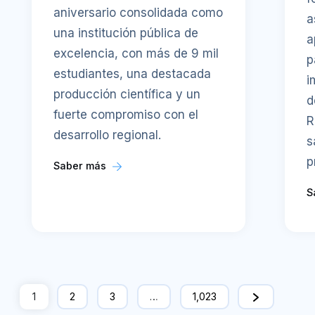
aniversario consolidada como
a
una institución pública de
a
excelencia, con más de 9 mil
p
estudiantes, una destacada
i
producción científica y un
d
fuerte compromiso con el
R
desarrollo regional.
s
p
Saber más
S
1
2
3
…
1,023