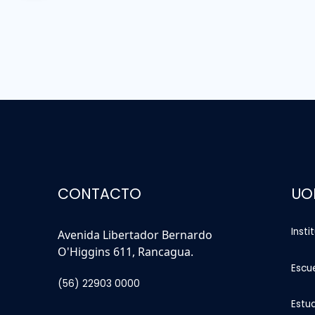
CONTACTO
UO
Insti
Avenida Libertador Bernardo
O'Higgins 611, Rancagua.
Escu
(56) 22903 0000
Estu