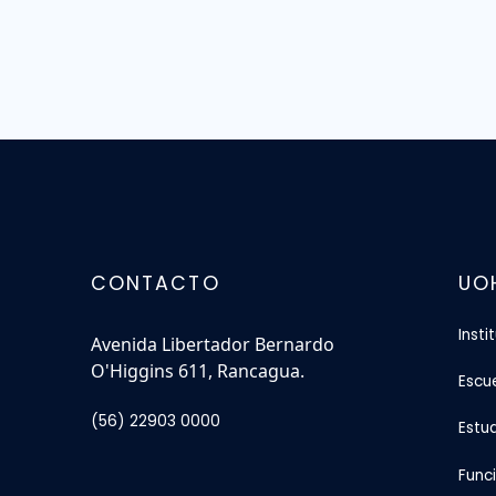
CONTACTO
UO
Insti
Avenida Libertador Bernardo
O'Higgins 611, Rancagua.
Escu
(56) 22903 0000
Estu
Func