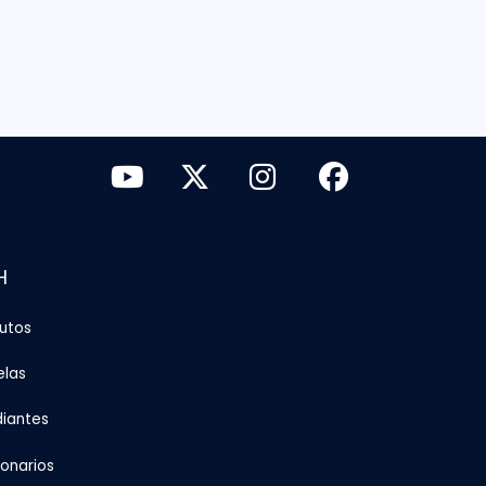
H
tutos
elas
diantes
ionarios