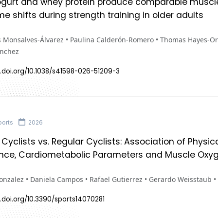
ogurt and whey protein produce comparable muscle
e shifts during strength training in older adults
 Monsalves-Álvarez • Paulina Calderón-Romero • Thomas Hayes-Ortiz
ánchez
.doi.org/10.1038/s41598-026-51209-3
orts
2026
yclists vs. Regular Cyclists: Association of Physica
nce, Cardiometabolic Parameters and Muscle Oxyg
Gonzalez • Daniela Campos • Rafael Gutierrez • Gerardo Weisstaub
.doi.org/10.3390/sports14070281