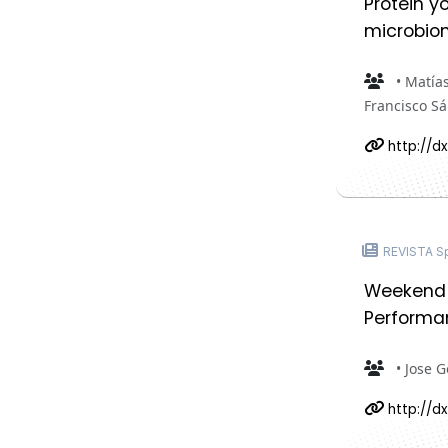
Protein y
microbiom
• Matías
Francisco S
http://dx
REVISTA Sp
Weekend C
Performa
• Jose 
http://dx