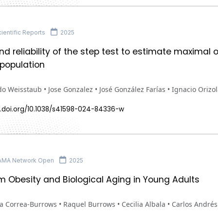
ientific Reports
2025
and reliability of the step test to estimate maxima
 population
o Weisstaub • Jose Gonzalez • José González Farías • Ignacio Orizo
x.doi.org/10.1038/s41598-024-84336-w
AMA Network Open
2025
 Obesity and Biological Aging in Young Adults
a Correa-Burrows • Raquel Burrows • Cecilia Albala • Carlos André