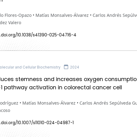
lo Flores-Opazo • Matías Monsalves-Álvarez • Carlos Andrés Sepúl
dez Valero
x.doi.org/10.1038/s41390-025-04716-4
lecular and Cellular Biochemistry
2024
nduces stemness and increases oxygen consumption
1 pathway activation in colorectal cancer cell
Rodríguez • Matías Monsalves-Álvarez • Carlos Andrés Sepúlveda G
ncoso
.doi.org/10.1007/s11010-024-04987-1