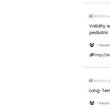
REVISTA Sc
Validity 
pediatric
• Gerard
http://d
REVISTA J
Long-Term
• Paulin