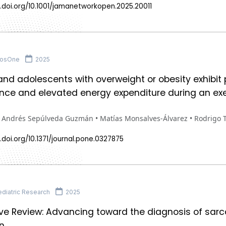
.doi.org/10.1001/jamanetworkopen.2025.20011
losOne
2025
and adolescents with overweight or obesity exhibit 
ce and elevated energy expenditure during an exe
s Andrés Sepúlveda Guzmán • Matías Monsalves-Álvarez • Rodrigo 
.doi.org/10.1371/journal.pone.0327875
diatric Research
2025
ve Review: Advancing toward the diagnosis of sarco
n