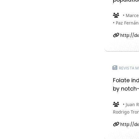
• Marce
• Paz Fernán
http://d
REVISTA Mo
Folate i
by notch-
• Juan 
Rodrigo Tro
http://dx