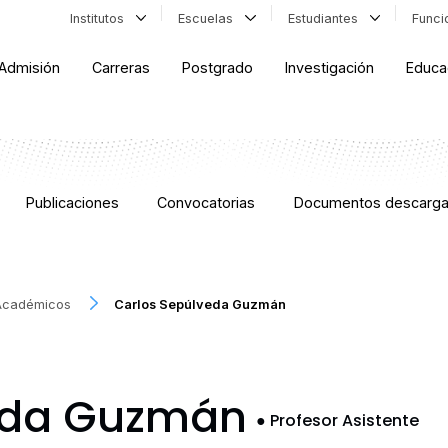
Institutos
Escuelas
Estudiantes
Func
Admisión
Carreras
Postgrado
Investigación
Educa
Publicaciones
Convocatorias
Documentos descarga
Académicos
Carlos Sepúlveda Guzmán
eda Guzmán
●
Profesor Asistente