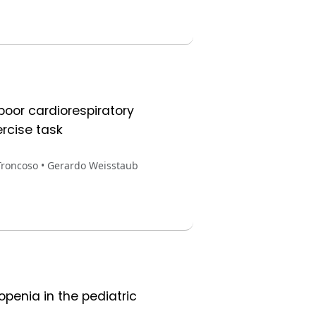
poor cardiorespiratory
rcise task
Troncoso • Gerardo Weisstaub
penia in the pediatric