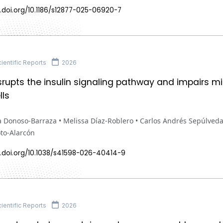
.doi.org/10.1186/s12877-025-06920-7
ientific Reports
2026
srupts the insulin signaling pathway and impairs mi
lls
 Donoso-Barraza • Melissa Díaz-Roblero • Carlos Andrés Sepúlveda
to-Alarcón
x.doi.org/10.1038/s41598-026-40414-9
ientific Reports
2026