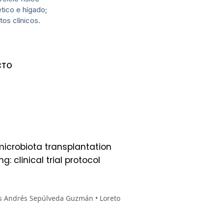
tico e hígado;
tos clínicos.
CTO
microbiota transplantation
: clinical trial protocol
os Andrés Sepúlveda Guzmán • Loreto