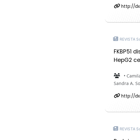
http://dx
REVISTA Sc
FKBP51 di
HepG2 ce
• Camila
Sandra A. So
http://d
REVISTA Sc