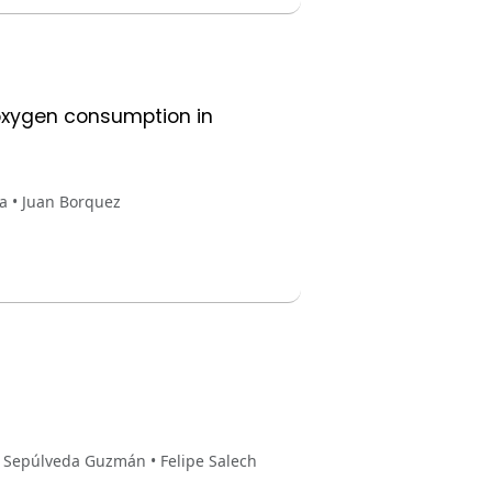
l oxygen consumption in
la • Juan Borquez
s Sepúlveda Guzmán • Felipe Salech