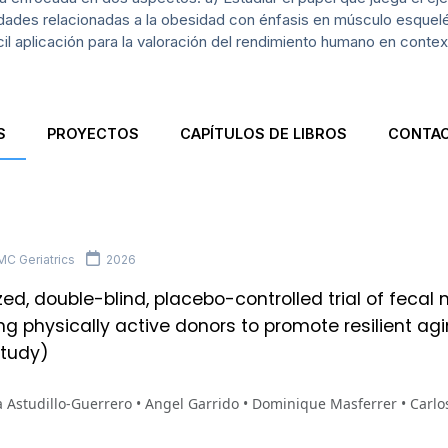
dades relacionadas a la obesidad con énfasis en músculo esquelé
cil aplicación para la valoración del rendimiento humano en contex
S
PROYECTOS
CAPÍTULOS DE LIBROS
CONTA
C Geriatrics
2026
d, double-blind, placebo-controlled trial of fecal 
g physically active donors to promote resilient aging
tudy)
a Astudillo-Guerrero • Angel Garrido • Dominique Masferrer • Carl