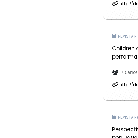
http://dx
REVISTA P
Children 
performan
• Carlo
http://dx
REVISTA Pe
Perspecti
populatio