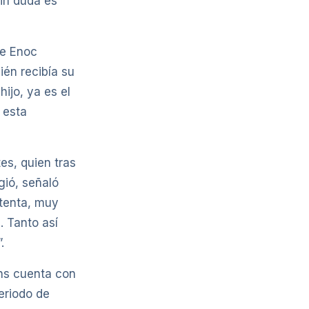
sin duda es
de Enoc
én recibía su
ijo, ya es el
 esta
es, quien tras
gió, señaló
ntenta, muy
. Tanto así
.
ins cuenta con
eriodo de