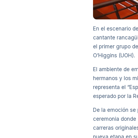
En el escenario d
cantante rancagüi
el primer grupo de
O’Higgins (UOH).
El ambiente de em
hermanos y los mi
representa el “Es
esperado por la R
De la emoción se 
ceremonia donde e
carreras original
nueva etapa en su