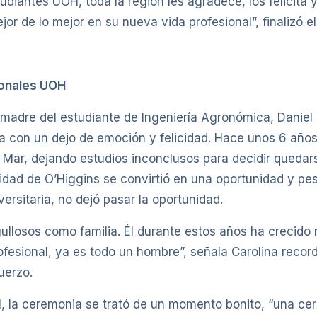
diantes UOH, toda la región les agradece, los felicita y
or de lo mejor en su nueva vida profesional”, finalizó el
ionales UOH
 madre del estudiante de Ingeniería Agronómica, Daniel
a con un dejo de emoción y felicidad. Hace unos 6 años
l Mar, dejando estudios inconclusos para decidir quedar
sidad de O’Higgins se convirtió en una oportunidad y pe
ersitaria, no dejó pasar la oportunidad.
llosos como familia. Él durante estos años ha crecid
fesional, ya es todo un hombre”, señala Carolina recor
uerzo.
el, la ceremonia se trató de un momento bonito, “una c