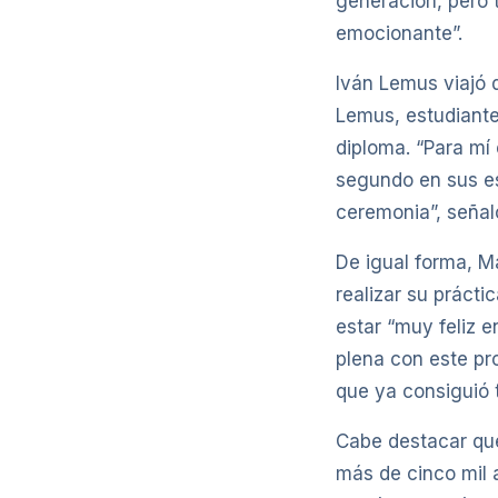
generación, pero t
emocionante”.
Iván Lemus viajó 
Lemus, estudiante
diploma. “Para mí 
segundo en sus es
ceremonia”, seña
De igual forma, M
realizar su prácti
estar “muy feliz 
plena con este pr
que ya consiguió t
Cabe destacar que
más de cinco mil 