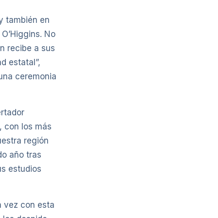
 y también en
e O’Higgins. No
ón recibe a sus
d estatal”,
n una ceremonia
rtador
, con los más
uestra región
do año tras
us estudios
a vez con esta