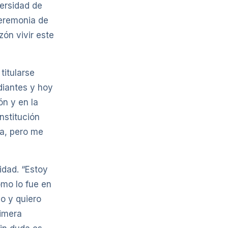
ersidad de
ceremonia de
zón vivir este
titularse
diantes y hoy
n y en la
nstitución
ta, pero me
idad. “Estoy
omo lo fue en
do y quiero
rimera