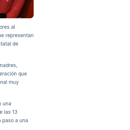
ores al
ue representan
statal de
 madres,
neración que
onal muy
n una
e las 13
n paso a una