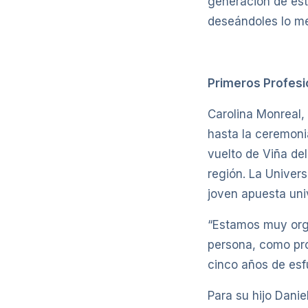
generación de estu
deseándoles lo mej
Primeros Profes
Carolina Monreal,
hasta la ceremoni
vuelto de Viña de
región. La Univer
joven apuesta univ
“Estamos muy orgu
persona, como pro
cinco años de esf
Para su hijo Dani