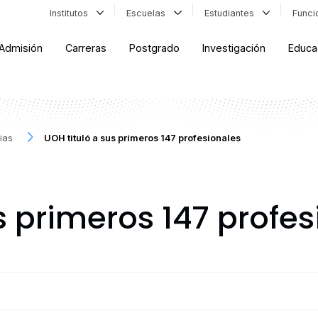
Institutos
Escuelas
Estudiantes
Func
Admisión
Carreras
Postgrado
Investigación
Educa
ias
UOH tituló a sus primeros 147 profesionales
s primeros 147 profe