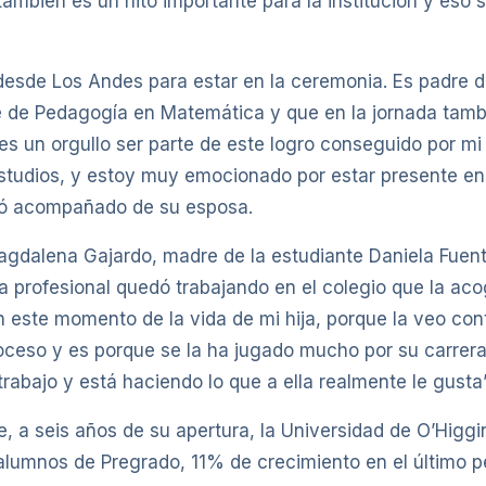
ambién es un hito importante para la institución y eso 
desde Los Andes para estar en la ceremonia. Es padre 
 de Pedagogía en Matemática y que en la jornada tambi
es un orgullo ser parte de este logro conseguido por mi h
tudios, y estoy muy emocionado por estar presente en
ló acompañado de su esposa.
agdalena Gajardo, madre de la estudiante Daniela Fuent
ca profesional quedó trabajando en el colegio que la aco
en este momento de la vida de mi hija, porque la veo co
oceso y es porque se la ha jugado mucho por su carrera
rabajo y está haciendo lo que a ella realmente le gusta”
, a seis años de su apertura, la Universidad de O’Higg
alumnos de Pregrado, 11% de crecimiento en el último p