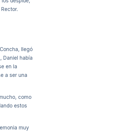
 los despide,
 Rector.
 Concha, llegó
, Daniel había
se en la
se a ser una
o mucho, como
dando estos
eremonia muy