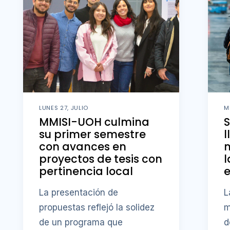
LUNES 27, JULIO
M
MMISI-UOH culmina
S
su primer semestre
l
con avances en
m
proyectos de tesis con
l
pertinencia local
e
La presentación de
L
propuestas reflejó la solidez
m
de un programa que
d