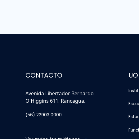
CONTACTO
UO
Insti
Avenida Libertador Bernardo
O'Higgins 611, Rancagua.
Escu
(56) 22903 0000
Estu
Func