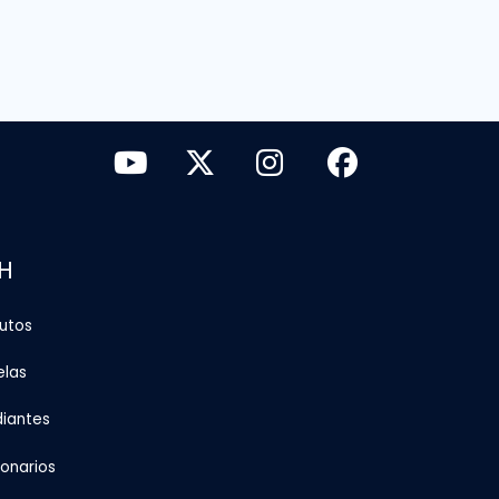
H
tutos
elas
diantes
ionarios