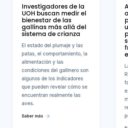
Investigadores de la
UOH buscan medir el
a
bienestar de las
p
gallinas más allá del
sistema de crianza
p
s
El estado del plumaje y las
f
patas, el comportamiento, la
alimentación y las
L
condiciones del gallinero son
R
algunos de los indicadores
f
que pueden revelar cómo se
e
encuentran realmente las
m
aves.
r
p
Saber más