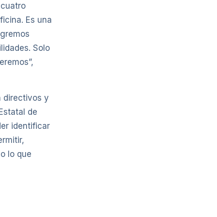
 cuatro
icina. Es una
logremos
lidades. Solo
ueremos”,
 directivos y
Estatal de
r identificar
rmitir,
o lo que