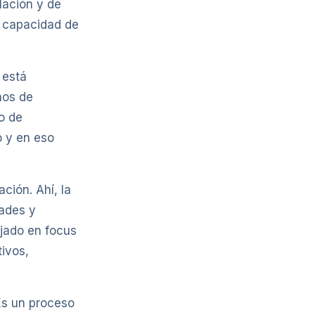
lación y de
u capacidad de
 está
ños de
o de
o y en eso
ción. Ahí, la
dades y
ajado en focus
ivos,
Es un proceso