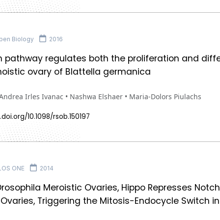
pen Biology
2016
 pathway regulates both the proliferation and differe
noistic ovary of Blattella germanica
Andrea Irles Ivanac • Nashwa Elshaer • Maria-Dolors Piulachs
.doi.org/10.1098/rsob.150197
LOS ONE
2014
 Drosophila Meroistic Ovaries, Hippo Represses Notch
 Ovaries, Triggering the Mitosis-Endocycle Switch in 