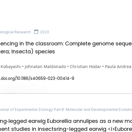
ological Research
2023
encing in the classroom: Complete genome seque
era; Insecta) species
Kobayashi • Johnatan Maldonado • Christian Hodar • Paula Andrea 
x.doi.org/10.1186/s40659-023-00414-9
rnal of Experimental Zoology Part B: Molecular and Developmental Evoluti
ing‐legged earwig Euborellia annulipes as a new m
nt studies in insectsring-legged earwig <i>Euborel