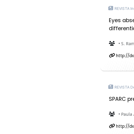
REVISTA In
Eyes abse
different
• S. Ram
http://dx
REVISTA De
SPARC pre
• Paula 
http://dx