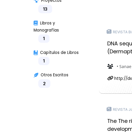
Proyectos
13
Libros y
Monografías
REVISTA Bi
1
DNA sequ
(Dermapt
Capítulos de Libros
1
• Sanae 
Otros Escritos
http://d
2
REVISTA Jou
The The r
developme