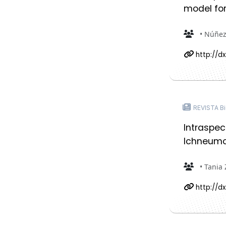
model for
• Núñez-
http://dx
REVISTA Bio
Intraspec
Ichneumo
• Tania 
http://dx