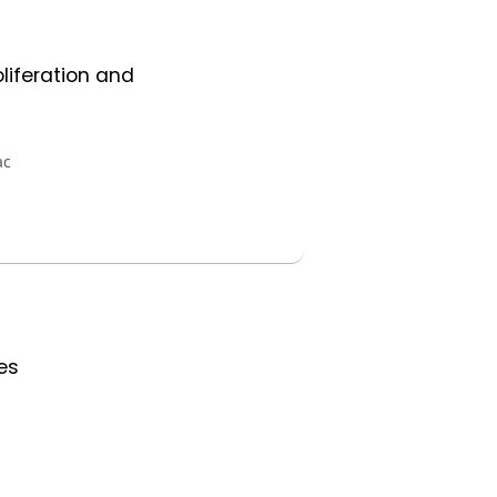
liferation and
ac
ies