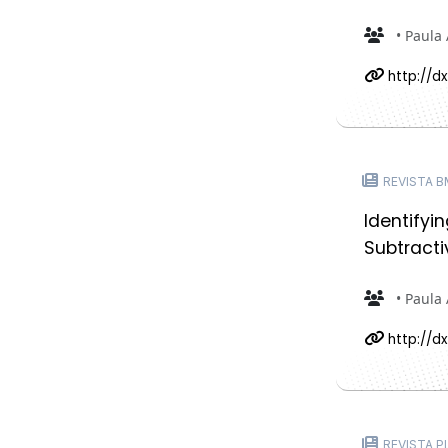
• Paula 
http://dx.
REVISTA B
Identifyi
Subtracti
• Paula 
http://dx
REVISTA P