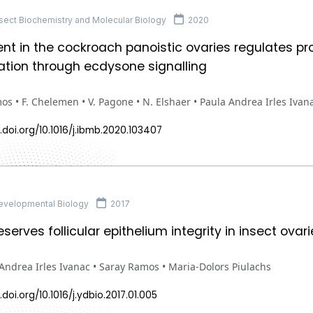
sect Biochemistry and Molecular Biology
2020
nt in the cockroach panoistic ovaries regulates pro
iation through ecdysone signalling
os • F. Chelemen • V. Pagone • N. Elshaer • Paula Andrea Irles Ivan
.doi.org/10.1016/j.ibmb.2020.103407
velopmental Biology
2017
serves follicular epithelium integrity in insect ovar
Andrea Irles Ivanac • Saray Ramos • Maria-Dolors Piulachs
.doi.org/10.1016/j.ydbio.2017.01.005