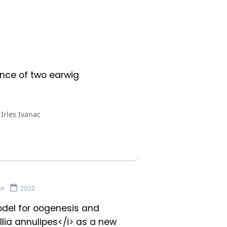
nce of two earwig
Irles Ivanac
on
2022
odel for oogenesis and
lia annulipes</i> as a new