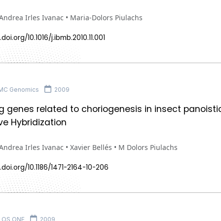
Andrea Irles Ivanac • Maria-Dolors Piulachs
doi.org/10.1016/j.ibmb.2010.11.001
MC Genomics
2009
ng genes related to choriogenesis in insect panoist
ve Hybridization
Andrea Irles Ivanac • Xavier Bellés • M Dolors Piulachs
.doi.org/10.1186/1471-2164-10-206
LOS ONE
2009