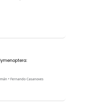
 (Hymenoptera:
Guzmán • Fernando Casanoves