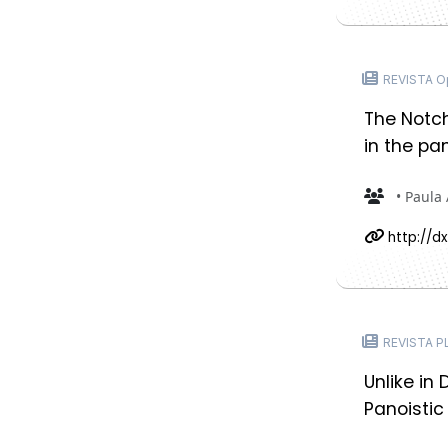
REVISTA O
The Notch
in the pa
• Paula 
http://dx
REVISTA P
Unlike in
Panoistic