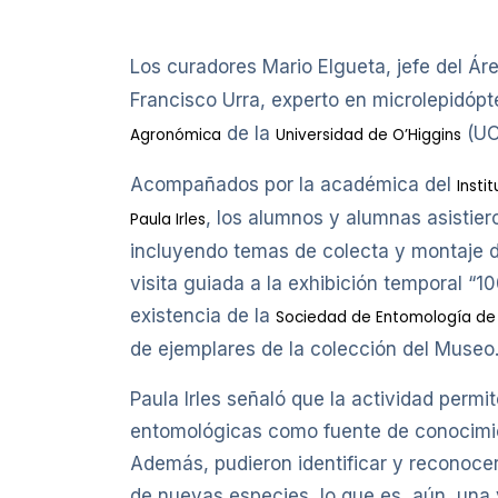
Los curadores Mario Elgueta, jefe del Á
Francisco Urra, experto en microlepidópt
de la
(UO
Agronómica
Universidad de O’Higgins
Acompañados por la académica del
Insti
, los alumnos y alumnas asistier
Paula Irles
incluyendo temas de colecta y montaje d
visita guiada a la exhibición temporal “
existencia de la
Sociedad de Entomología de 
de ejemplares de la colección del Museo
Paula Irles señaló que la actividad permi
entomológicas como fuente de conocimie
Además, pudieron identificar y reconocer 
de nuevas especies, lo que es, aún, una