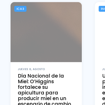
ICA3
IN
JUEVES 6, AGOSTO
J
Día Nacional de la
U
Miel: O’Higgins
fortalece su
i
apicultura para
producir miel en un
e
escenario de cambio
d