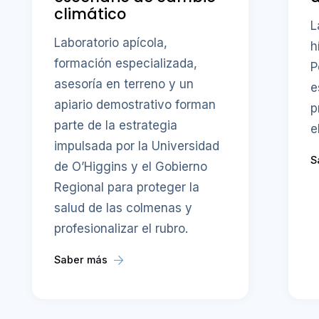
climático
L
Laboratorio apícola,
h
formación especializada,
P
asesoría en terreno y un
e
apiario demostrativo forman
p
parte de la estrategia
e
impulsada por la Universidad
S
de O’Higgins y el Gobierno
Regional para proteger la
salud de las colmenas y
profesionalizar el rubro.
Saber más