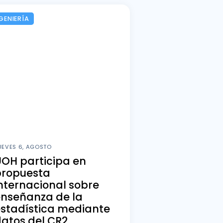
GENIERÍA
UEVES 6, AGOSTO
OH participa en
propuesta
nternacional sobre
enseñanza de la
stadística mediante
atos del CR2