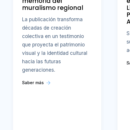
memoria del
e
muralismo regional
L
P
La publicación transforma
A
décadas de creación
S
colectiva en un testimonio
s
que proyecta el patrimonio
a
visual y la identidad cultural
hacia las futuras
S
generaciones.
Saber más