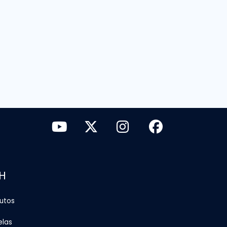
H
tutos
elas