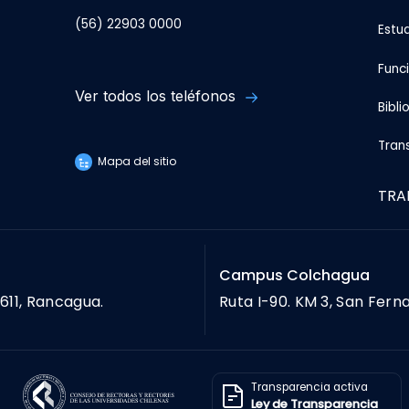
(56) 22903 0000
Estu
Func
Ver todos los teléfonos
Bibli
Tran
Mapa del sitio
TRA
Campus Colchagua
611, Rancagua.
Ruta I-90. KM 3, San Fern
Transparencia activa
Ley de Transparencia