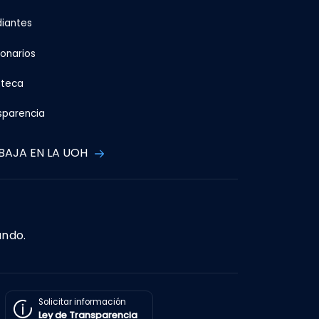
diantes
ionarios
oteca
sparencia
BAJA EN LA UOH
ando.
Solicitar información
Ley de Transparencia