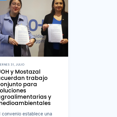
IERNES 31, JULIO
UOH y Mostazal
acuerdan trabajo
conjunto para
oluciones
groalimentarias y
medioambientales
l convenio establece una