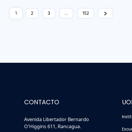
1
2
3
…
152
CONTACTO
UO
Insti
Avenida Libertador Bernardo
O'Higgins 611, Rancagua.
Escu