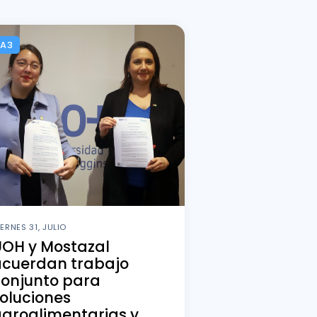
CA3
IERNES 31, JULIO
UOH y Mostazal
acuerdan trabajo
conjunto para
oluciones
groalimentarias y