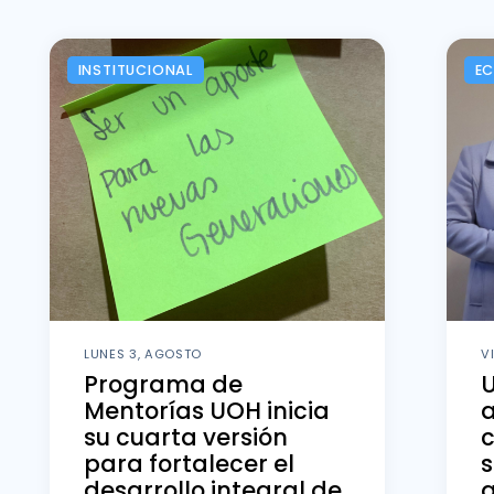
INSTITUCIONAL
E
LUNES 3, AGOSTO
V
Programa de
Mentorías UOH inicia
su cuarta versión
para fortalecer el
s
desarrollo integral de
a