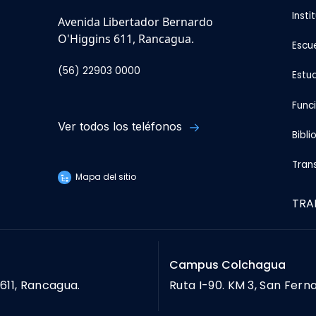
Insti
Avenida Libertador Bernardo
O'Higgins 611, Rancagua.
Escu
(56) 22903 0000
Estu
Func
Ver todos los teléfonos
Bibli
Tran
Mapa del sitio
TRA
Campus Colchagua
611, Rancagua.
Ruta I-90. KM 3, San Fern