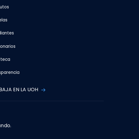
tutos
elas
diantes
ionarios
oteca
sparencia
BAJA EN LA UOH
ando.