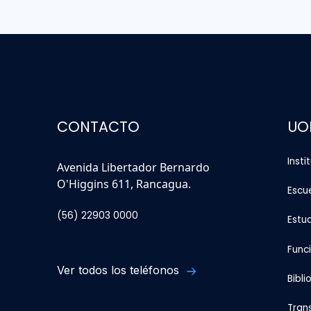
CONTACTO
UO
Insti
Avenida Libertador Bernardo
O'Higgins 611, Rancagua.
Escu
(56) 22903 0000
Estu
Func
Ver todos los teléfonos
Bibli
Tran