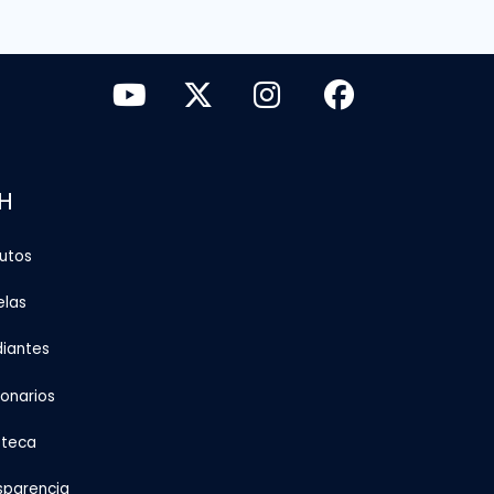
H
tutos
elas
diantes
ionarios
oteca
sparencia