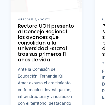
MIÉRCOLES 5, AGOSTO
L
Rectora UOH presentó
al Consejo Regional
M
los avances que
s
consolidan a la
p
Universidad Estatal
d
tras sus primeros 11
s
años de vida
2
Ante la Comisión de
p
Educación, Fernanda Kri
i
Amar expuso el crecimiento
D
en formación, investigación,
R
infraestructura y vinculación
l
con el territorio, destacando