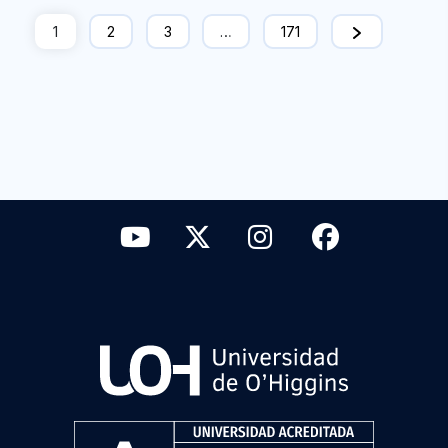
1
2
3
…
171