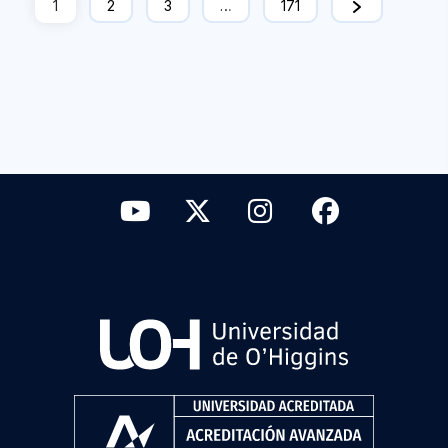
1
2
3
…
171