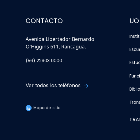
CONTACTO
UO
Insti
Avenida Libertador Bernardo
O'Higgins 611, Rancagua.
Escu
(56) 22903 0000
Estu
Func
Ver todos los teléfonos
Bibli
Tran
Mapa del sitio
TRA