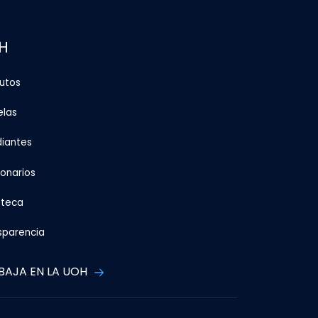
H
tutos
elas
diantes
ionarios
oteca
sparencia
BAJA EN LA UOH