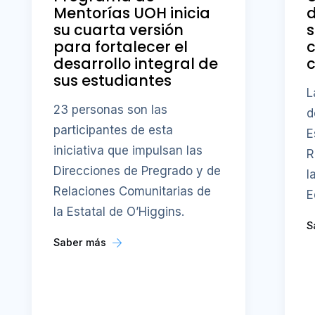
Mentorías UOH inicia
d
su cuarta versión
s
para fortalecer el
c
desarrollo integral de
c
sus estudiantes
L
23 personas son las
d
participantes de esta
E
iniciativa que impulsan las
R
Direcciones de Pregrado y de
l
Relaciones Comunitarias de
E
la Estatal de O’Higgins.
S
Saber más