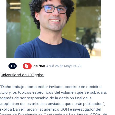
:
● Mié 25 de Mayo 2022
+ 1
PRENSA
Universidad de O'Higgins
“Dicho trabajo, como editor invitado, consiste en decidir el
título y los tópicos específicos del volumen que se publicará,
además de ser responsable de la decisión final de la
aceptación de los artículos enviados que serán publicados”,
explica Daniel Tardani, académico UOH e investigador del
Centro de Excelencia en Geotermia de Los Andes, CEGA, de