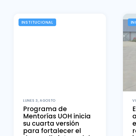
INSTITUCIONAL
IN
LUNES 3, AGOSTO
V
Programa de
E
Mentorías UOH inicia
a
su cuarta versión
e
para fortalecer el
r