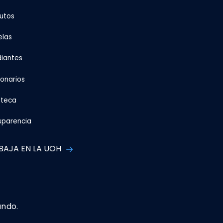
tutos
elas
diantes
ionarios
oteca
sparencia
BAJA EN LA UOH
ando.