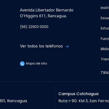
Insti
Avenida Libertador Bernardo
O'Higgins 611, Rancagua.
Escu
(56) 22903 0000
Estu
Func
Ver todos los teléfonos
Bibli
Tran
Mapa del sitio
TRA
Campus Colchagua
611, Rancagua.
Ruta I-90. KM 3, San Fern