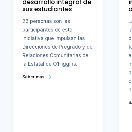
desarrollo integral de
i
sus estudiantes
23 personas son las
L
participantes de esta
l
iniciativa que impulsan las
p
Direcciones de Pregrado y de
f
Relaciones Comunitarias de
e
la Estatal de O’Higgins.
i
p
Saber más
c
p
S