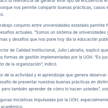
có la relevancia de generar este tipo de encuentros en
porque nos permite compartir buenas prácticas, casos 
ó.
trabajo conjunto entre universidades estatales permite f
desafíos actuales. “Somos un sistema de universidades 
emas y desafíos que nos pone hoy día la educación públic
tor de Calidad Institucional, Julio Labraña, explicó que
as formas de gestión implementadas por la UOH. “Es jus
n de la organización”, indicó.
 de la actividad y el aprendizaje que genera observar 
 desafío de presentar nuestras buenas prácticas en dist
o, pero también aprender de cómo lo hacen ustedes”, so
lgunas iniciativas impulsadas por la UOH, especialment
o académico.