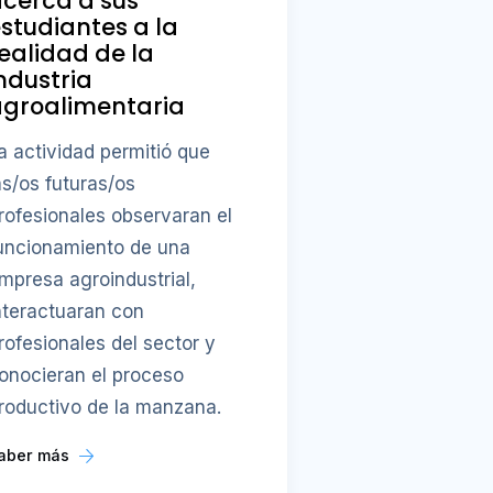
cerca a sus
studiantes a la
ealidad de la
ndustria
agroalimentaria
a actividad permitió que
as/os futuras/os
rofesionales observaran el
uncionamiento de una
mpresa agroindustrial,
nteractuaran con
rofesionales del sector y
onocieran el proceso
roductivo de la manzana.
aber más