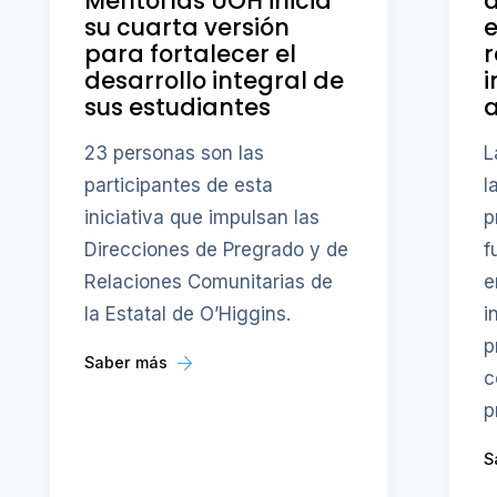
Mentorías UOH inicia
a
su cuarta versión
e
para fortalecer el
r
desarrollo integral de
i
sus estudiantes
23 personas son las
L
participantes de esta
l
iniciativa que impulsan las
p
Direcciones de Pregrado y de
f
Relaciones Comunitarias de
e
la Estatal de O’Higgins.
i
p
Saber más
c
p
S