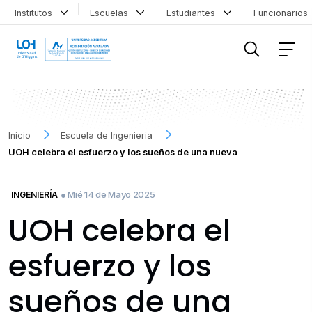
Institutos
Escuelas
Estudiantes
Funcionario
FILTRAR INFORMACIÓN
Inicio
Escuela de Ingenieria
UOH celebra el esfuerzo y los sueños de una nueva
● Mié 14 de Mayo 2025
INGENIERÍA
UOH celebra el
esfuerzo y los
sueños de una