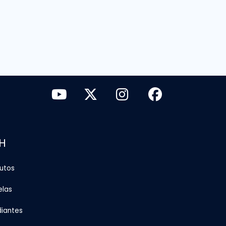
H
tutos
elas
diantes