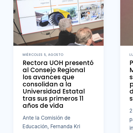
MIÉRCOLES 5, AGOSTO
L
Rectora UOH presentó
al Consejo Regional
M
los avances que
s
consolidan a la
p
Universidad Estatal
d
tras sus primeros 11
s
años de vida
2
Ante la Comisión de
p
Educación, Fernanda Kri
i