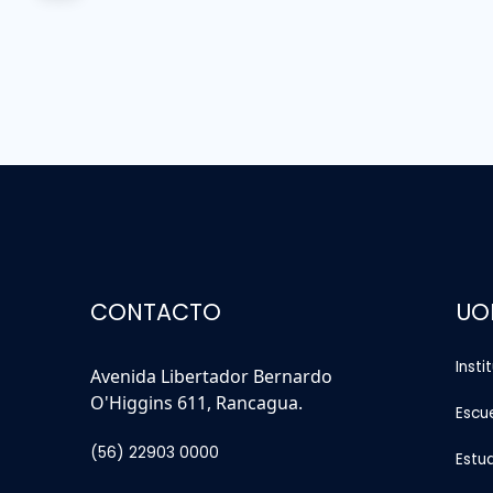
CONTACTO
UO
Insti
Avenida Libertador Bernardo
O'Higgins 611, Rancagua.
Escu
(56) 22903 0000
Estu