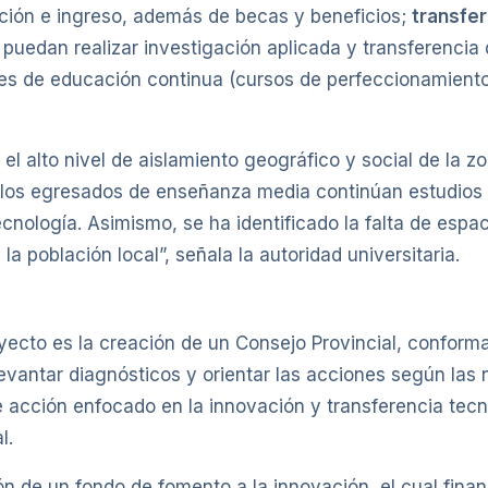
ción e ingreso, además de becas y beneficios;
transfer
uedan realizar investigación aplicada y transferencia 
es de educación continua (cursos de perfeccionamient
n el alto nivel de aislamiento geográfico y social de la 
 los egresados de enseñanza media continúan estudios s
nología. Asimismo, se ha identificado la falta de espac
a población local”, señala la autoridad universitaria.
yecto es la creación de un Consejo Provincial, conforma
 levantar diagnósticos y orientar las acciones según las n
e acción enfocado en la innovación y transferencia tecno
l.
n de un fondo de fomento a la innovación, el cual finan