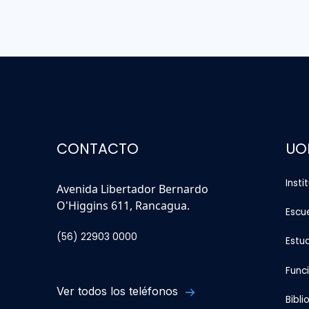
CONTACTO
UO
Insti
Avenida Libertador Bernardo
O'Higgins 611, Rancagua.
Escu
(56) 22903 0000
Estu
Func
Ver todos los teléfonos
Bibli