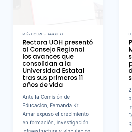
MIÉRCOLES 5, AGOSTO
L
Rectora UOH presentó
al Consejo Regional
M
los avances que
s
consolidan a la
p
Universidad Estatal
d
tras sus primeros 11
s
años de vida
2
Ante la Comisión de
p
Educación, Fernanda Kri
i
Amar expuso el crecimiento
D
en formación, investigación,
R
infraestructura y vinculación