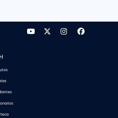
H
tutos
elas
diantes
ionarios
oteca