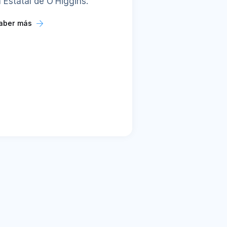
a Estatal de O’Higgins.
aber más