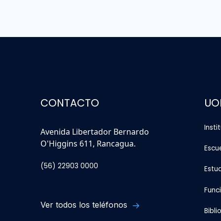
CONTACTO
UO
Insti
Avenida Libertador Bernardo
O'Higgins 611, Rancagua.
Escu
(56) 22903 0000
Estu
Func
Ver todos los teléfonos
Bibli