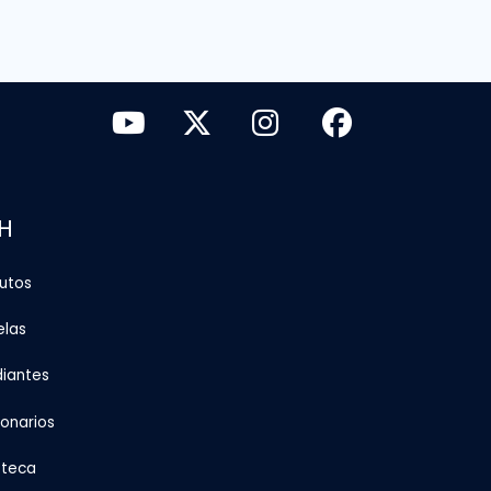
H
tutos
elas
diantes
ionarios
oteca