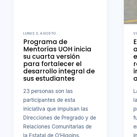
LUNES 3, AGOSTO
V
Programa de
E
Mentorías UOH inicia
a
su cuarta versión
e
para fortalecer el
r
desarrollo integral de
i
sus estudiantes
23 personas son las
L
participantes de esta
l
iniciativa que impulsan las
p
Direcciones de Pregrado y de
f
Relaciones Comunitarias de
e
la Estatal de O’Higgins.
i