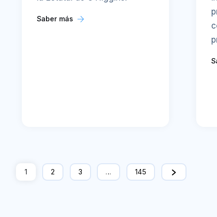
p
Saber más
c
p
S
1
2
3
…
145