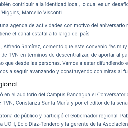
ién contribuir a la identidad local, lo cual es un desaf
’Higgins, Marcello Visconti.
una agenda de actividades con motivo del aniversario 
ene el canal estatal a lo largo del país.
VN, Alfredo Ramírez, comentó que este convenio “es muy
de TVN en términos de descentralizar, de aportar al paí
no que desde las personas. Vamos a estar difundiendo el
mos a seguir avanzando y construyendo con miras al fut
gional
izó en el auditorio del Campus Rancagua el Conversatori
TVN, Constanza Santa María y por el editor de la señal 
oria de público y participó el Gobernador regional, Pab
 la UOH, Eolo Díaz-Tendero y la gerente de la Asociaci