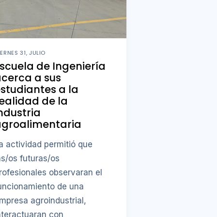
IERNES 31, JULIO
scuela de Ingeniería
cerca a sus
studiantes a la
ealidad de la
ndustria
agroalimentaria
a actividad permitió que
as/os futuras/os
rofesionales observaran el
uncionamiento de una
mpresa agroindustrial,
nteractuaran con