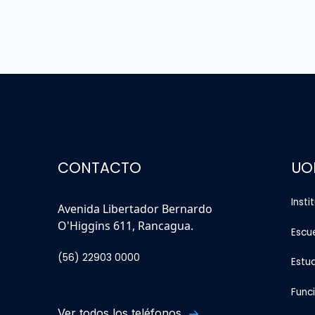
CONTACTO
UO
Insti
Avenida Libertador Bernardo
O'Higgins 611, Rancagua.
Escu
(56) 22903 0000
Estu
Func
Ver todos los teléfonos