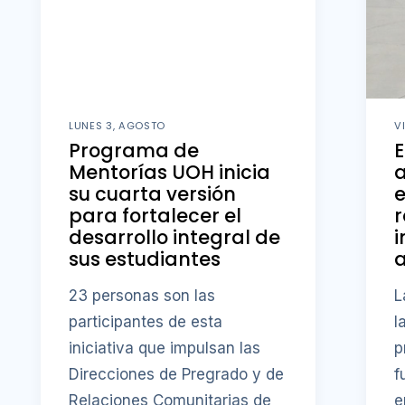
LUNES 3, AGOSTO
V
Programa de
E
Mentorías UOH inicia
a
su cuarta versión
e
para fortalecer el
r
desarrollo integral de
i
sus estudiantes
23 personas son las
L
participantes de esta
l
iniciativa que impulsan las
p
Direcciones de Pregrado y de
f
Relaciones Comunitarias de
e