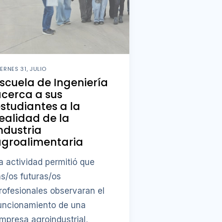
IERNES 31, JULIO
scuela de Ingeniería
cerca a sus
studiantes a la
ealidad de la
ndustria
agroalimentaria
a actividad permitió que
as/os futuras/os
rofesionales observaran el
uncionamiento de una
mpresa agroindustrial,