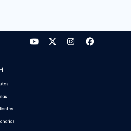
H
tutos
elas
diantes
ionarios