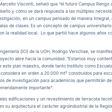
 Marcello Visconti, señaló que “el futuro Campus Rengo 
iseño y cómo se dará respuesta a las múltiples necesida
nvestigación, en un campus pensado de manera integral,
alas de clases. Es un concepto de campus universitario
n la realidad local. Lo que partió hace algunos años 
la Ingeniería (ICI) de la UOH, Rodrigo Verschae, se mani
 proyecto abre hacia la comunidad. “Estamos muy conten
este plan maestro, donde tanto Instituto como Escuela
2
 considera en orden a 20.000 mt
construidos para escu
cios de investigación para académicos que permitirán des
 tremendamente importante”.
es edificaciones y un revestimiento de terracota tecni
 su arquitectura el carácter agroindustrial de la Región