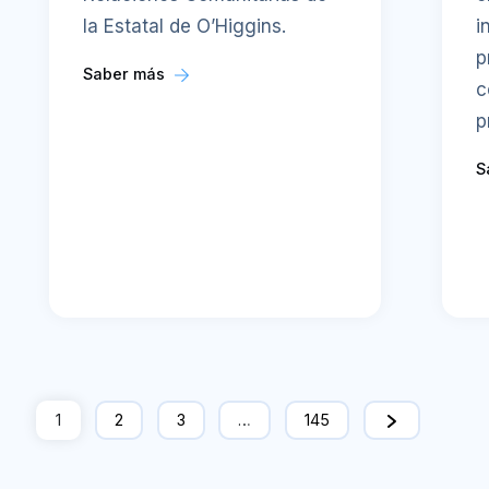
la Estatal de O’Higgins.
i
p
Saber más
c
p
S
1
2
3
…
145