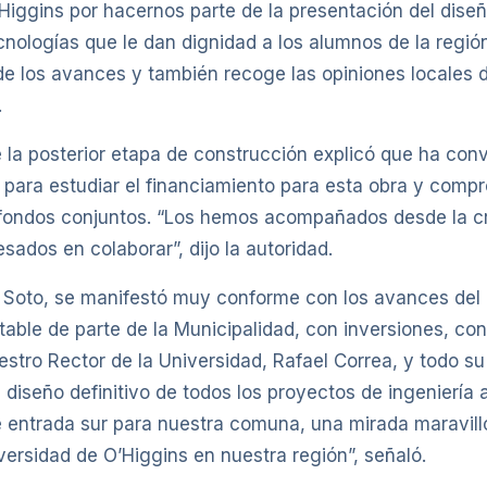
’Higgins por hacernos parte de la presentación del dis
nologías que le dan dignidad a los alumnos de la regi
de los avances y también recoge las opiniones locales 
.
e la posterior etapa de construcción explicó que ha co
c, para estudiar el financiamiento para esta obra y com
 fondos conjuntos. “Los hemos acompañados desde la cr
ados en colaborar”, dijo la autoridad.
os Soto, se manifestó muy conforme con los avances del 
able de parte de la Municipalidad, con inversiones, co
stro Rector de la Universidad, Rafael Correa, y todo su
l diseño definitivo de todos los proyectos de ingeniería
de entrada sur para nuestra comuna, una mirada maravill
versidad de O’Higgins en nuestra región”, señaló.