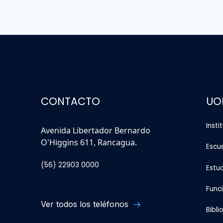
CONTACTO
UO
Insti
Avenida Libertador Bernardo
O'Higgins 611, Rancagua.
Escu
(56) 22903 0000
Estu
Func
Ver todos los teléfonos
Bibli