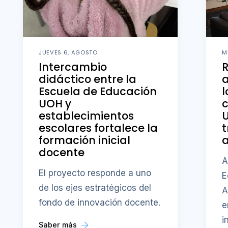
JUEVES 6, AGOSTO
M
Intercambio
didáctico entre la
a
Escuela de Educación
l
UOH y
c
establecimientos
U
escolares fortalece la
t
formación inicial
a
docente
A
El proyecto responde a uno
E
de los ejes estratégicos del
A
fondo de innovación docente.
e
i
Saber más