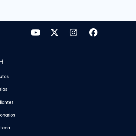
H
tutos
elas
diantes
ionarios
oteca