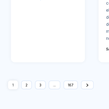
c
e
d
d
m
n
S
1
2
3
…
167