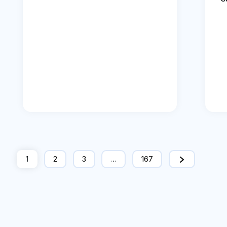
1
2
3
…
167