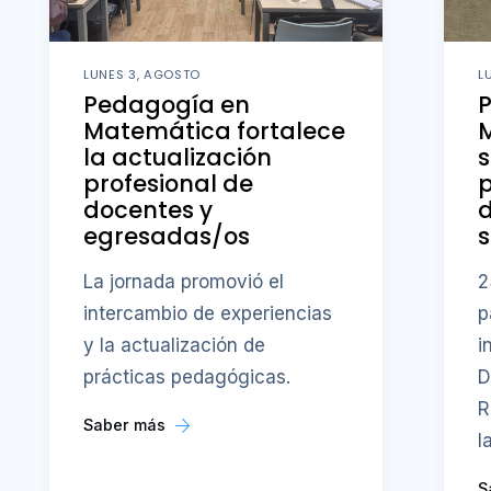
LUNES 3, AGOSTO
L
Pedagogía en
Matemática fortalece
M
la actualización
s
profesional de
p
docentes y
d
egresadas/os
s
La jornada promovió el
2
intercambio de experiencias
p
y la actualización de
i
prácticas pedagógicas.
D
R
Saber más
l
S