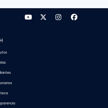
H
tutos
elas
diantes
ionarios
oteca
sparencia