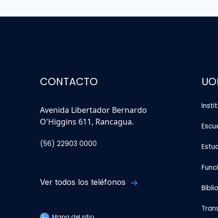
CONTACTO
UO
Insti
Avenida Libertador Bernardo
O'Higgins 611, Rancagua.
Escu
(56) 22903 0000
Estu
Func
Ver todos los teléfonos
Bibli
Tran
Mapa del sitio