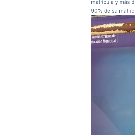
matrícula y más d
90% de su matrícu