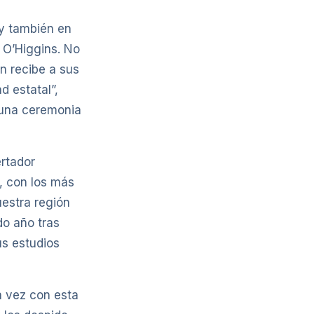
 y también en
e O’Higgins. No
ón recibe a sus
d estatal”,
n una ceremonia
rtador
, con los más
uestra región
do año tras
us estudios
a vez con esta