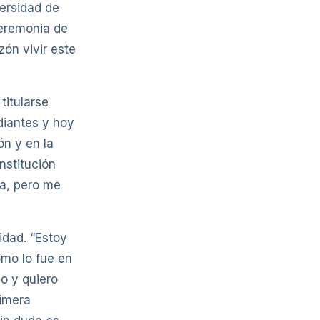
ersidad de
ceremonia de
zón vivir este
titularse
diantes y hoy
n y en la
nstitución
ta, pero me
idad. “Estoy
omo lo fue en
do y quiero
rimera