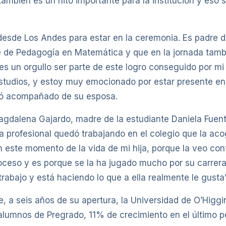
ambién es un hito importante para la institución y eso 
desde Los Andes para estar en la ceremonia. Es padre 
 de Pedagogía en Matemática y que en la jornada tambi
es un orgullo ser parte de este logro conseguido por mi h
tudios, y estoy muy emocionado por estar presente en
ló acompañado de su esposa.
agdalena Gajardo, madre de la estudiante Daniela Fuent
ca profesional quedó trabajando en el colegio que la aco
en este momento de la vida de mi hija, porque la veo co
oceso y es porque se la ha jugado mucho por su carrera
rabajo y está haciendo lo que a ella realmente le gusta”
, a seis años de su apertura, la Universidad de O’Higg
alumnos de Pregrado, 11% de crecimiento en el último p