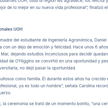
diantes UOH, toda la región les agradece, los felicita y
or de lo mejor en su nueva vida profesional”, finalizó el
ionales UOH
 madre del estudiante de Ingeniería Agronómica, Daniel
a con un dejo de emoción y felicidad. Hace unos 6 años
l Mar, dejando estudios inconclusos para decidir quedar
sidad de O’Higgins se convirtió en una oportunidad y pe
ersitaria, no dejó pasar la oportunidad.
llosos como familia. Él durante estos años ha crecid
fesional, ya es todo un hombre”, señala Carolina recor
uerzo.
el, la ceremonia se trató de un momento bonito, “una c