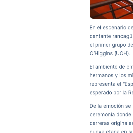
En el escenario d
cantante rancagüi
el primer grupo de
O’Higgins (UOH).
El ambiente de em
hermanos y los mi
representa el “Es
esperado por la R
De la emoción se 
ceremonia donde e
carreras original
nueva etapa en su