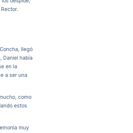
 los despide,
 Rector.
 Concha, llegó
, Daniel había
se en la
se a ser una
o mucho, como
dando estos
eremonia muy