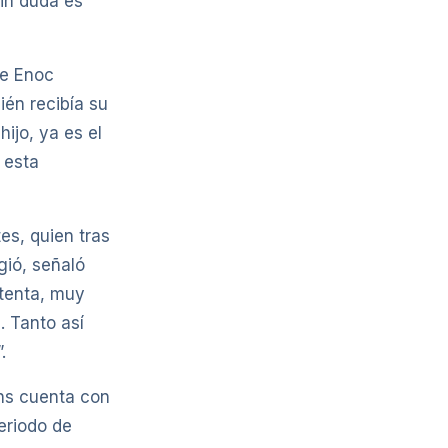
sin duda es
de Enoc
én recibía su
ijo, ya es el
 esta
es, quien tras
gió, señaló
ntenta, muy
. Tanto así
.
ins cuenta con
eriodo de