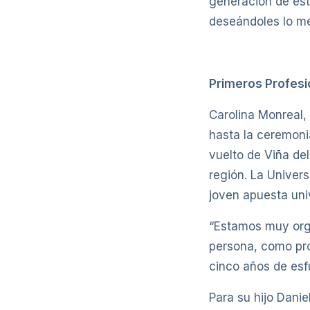
generación de estu
deseándoles lo mej
Primeros Profes
Carolina Monreal,
hasta la ceremoni
vuelto de Viña de
región. La Univer
joven apuesta univ
“Estamos muy orgu
persona, como pro
cinco años de esf
Para su hijo Dani