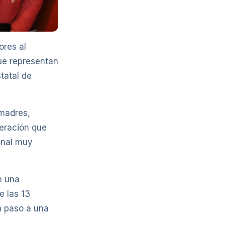
ores al
ue representan
statal de
 madres,
neración que
onal muy
n una
e las 13
n paso a una