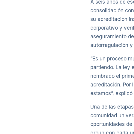
A seis años de es
consolidación con
su acreditación in
corporativo y ver
aseguramiento de 
autorregulación y
“Es un proceso mu
partiendo. La ley 
nombrado el prime
acreditación. Por 
estamos”, explicó 
Una de las etapas 
comunidad universi
oportunidades de m
group con cada un