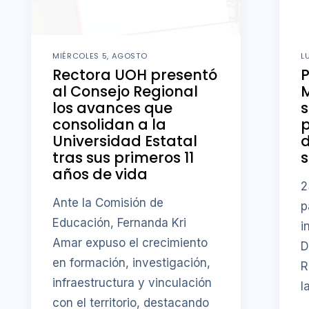
MIÉRCOLES 5, AGOSTO
L
Rectora UOH presentó
al Consejo Regional
M
los avances que
s
consolidan a la
p
Universidad Estatal
d
tras sus primeros 11
s
años de vida
2
Ante la Comisión de
p
Educación, Fernanda Kri
i
Amar expuso el crecimiento
D
en formación, investigación,
R
infraestructura y vinculación
l
con el territorio, destacando