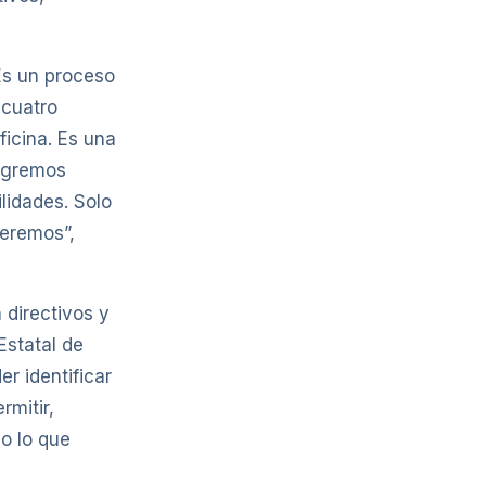
Es un proceso
 cuatro
icina. Es una
logremos
lidades. Solo
ueremos”,
 directivos y
Estatal de
r identificar
rmitir,
o lo que