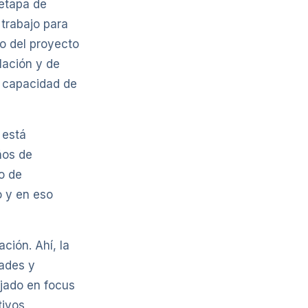
 etapa de
trabajo para
to del proyecto
lación y de
u capacidad de
 está
ños de
o de
o y en eso
ción. Ahí, la
dades y
ajado en focus
ivos,