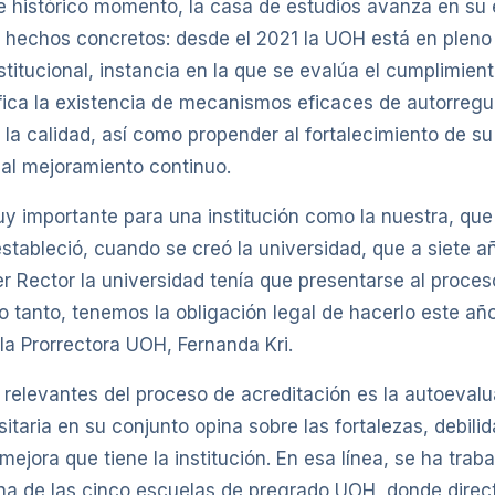
e histórico momento, la casa de estudios avanza en su
 hechos concretos: desde el 2021 la UOH está en pleno 
stitucional, instancia en la que se evalúa el cumplimien
ifica la existencia de mecanismos eficaces de autorregu
la calidad, así como propender al fortalecimiento de s
 al mejoramiento continuo.
y importante para una institución como la nuestra, que
estableció, cuando se creó la universidad, que a siete a
r Rector la universidad tenía que presentarse al proces
lo tanto, tenemos la obligación legal de hacerlo este añ
la Prorrectora UOH, Fernanda Kri.
relevantes del proceso de acreditación es la autoevalua
taria en su conjunto opina sobre las fortalezas, debili
ejora que tiene la institución. En esa línea, se ha trab
a de las cinco escuelas de pregrado UOH, donde direct