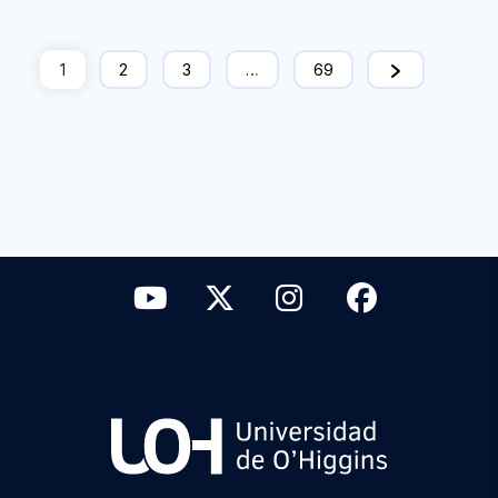
1
2
3
…
69