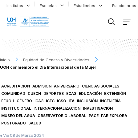
Institutos
Escuelas
Estudiantes
Funcionario
FILTRAR INFORMACIÓN
Inicio
Equidad de Genero y Diversidades
UOH conmemoró el Día Internacional de la Mujer
ACREDITACIÓN
ADMISIÓN
ANIVERSARIO
CIENCIAS SOCIALES
COMUNIDAD
CUECH
DEPORTES
ECA3
EDUCACIÓN
EXTENSIÓN
FEUOH
GÉNERO
ICA3
ICEC
ICSO
IEA
INCLUSIÓN
INGENIERÍA
INSTITUCIONAL
INTERNACIONALIZACIÓN
INVESTIGACIÓN
MUSEO DEL AGUA
OBSERVATORIO LABORAL
PACE
PAR EXPLORA
POSTGRADO
SALUD
● Vie 08 de Marzo 2024