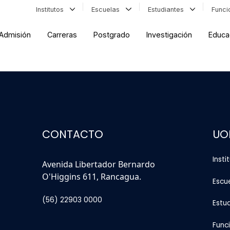
Institutos
Escuelas
Estudiantes
Func
Admisión
Carreras
Postgrado
Investigación
Educa
CONTACTO
UO
Insti
Avenida Libertador Bernardo
O'Higgins 611, Rancagua.
Escu
(56) 22903 0000
Estu
Func