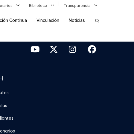
ionarios
Biblioteca
Transparencia
ción Continua
Vinculación
Noticias
ORDENAR RESULTADOS
FILTRAR INFORMACIÓN
H
tutos
elas
diantes
ionarios